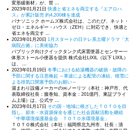
変形緩衝材」が、世 …
2023年01月21日
快適と省エネを両立する『エアロハ
ス』が累計販売 約4,200棟を達成
パナソニック ホームズ株式会社は、このたび、ネット・
ゼロ・エネルギー・ハウス（ZEH）に対応でき、快適と
省エネを両立す …
2023年01月20日
1月スタートの日テレ系土曜ドラマ「大
病院占拠」に美術協力
パブリック向けクイックタンク式床置便器とセンサー一
体形ストール小便器を提供 株式会社LIXIL（以下 LIXIL）
は、 …
2023年01月19日
冬季における給湯機器の破損・故障の
予防に関する注意喚起 ～寒波による配管の凍結、積雪に
よる排気口閉塞予防のお願い～
湯まわり設備メーカーの㈱ノーリツ（本社：神戸市、代
表取締役社長：腹巻知、資本金：201億円、東証プライ
ム上場）は、公式サ …
2023年01月17日
その国・地域に根ざしたＴＯＴＯを目
指し、節水・水資源保全を通じた社会貢献活動を継続
「中華環境保護基金会 ＴＯＴＯ水環境基金」
ＴＯＴＯ株式会社（本社：福岡県北九州市、社長：清