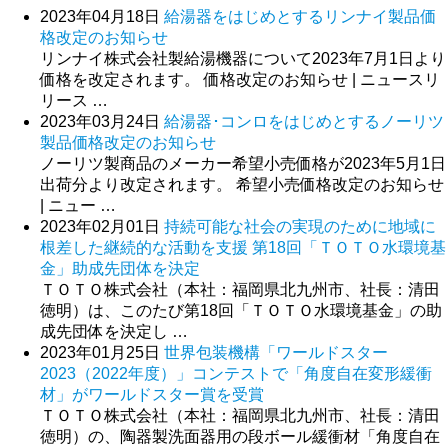
2023年04月18日
給湯器をはじめとするリンナイ製品価
格改定のお知らせ
リンナイ株式会社製給湯機器について2023年7月1日より
価格を改定されます。 価格改定のお知らせ | ニュースリ
リース …
2023年03月24日
給湯器･コンロをはじめとするノーリツ
製品価格改定のお知らせ
ノーリツ製商品のメーカー希望小売価格が2023年5月1日
出荷分より改定されます。 希望小売価格改定のお知らせ
| ニュー …
2023年02月01日
持続可能な社会の実現のために地域に
根差した継続的な活動を支援 第18回「ＴＯＴＯ水環境基
金」助成先団体を決定
ＴＯＴＯ株式会社（本社：福岡県北九州市、社長：清田
徳明）は、このたび第18回「ＴＯＴＯ水環境基金」の助
成先団体を決定し …
2023年01月25日
世界包装機構「ワールドスター
2023（2022年度）」コンテストで「角度自在変形緩衝
材」がワールドスター賞を受賞
ＴＯＴＯ株式会社（本社：福岡県北九州市、社長：清田
徳明）の、陶器製洗面器用の段ボール緩衝材「角度自在