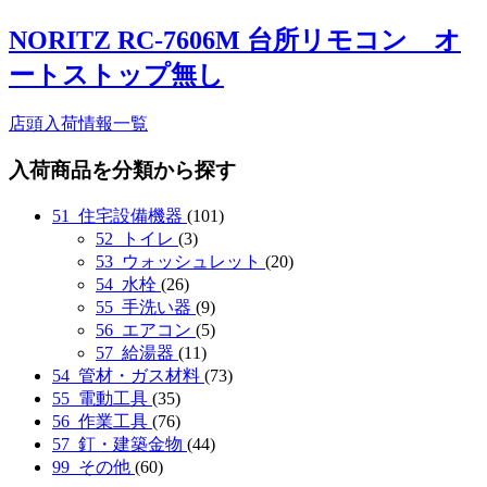
NORITZ RC-7606M 台所リモコン オ
ートストップ無し
店頭入荷情報一覧
入荷商品を分類から探す
51_住宅設備機器
(101)
52_トイレ
(3)
53_ウォッシュレット
(20)
54_水栓
(26)
55_手洗い器
(9)
56_エアコン
(5)
57_給湯器
(11)
54_管材・ガス材料
(73)
55_電動工具
(35)
56_作業工具
(76)
57_釘・建築金物
(44)
99_その他
(60)