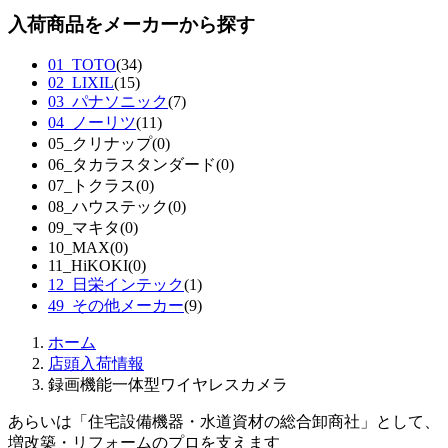
入荷商品をメーカーから探す
01_TOTO
(34)
02_LIXIL
(15)
03_パナソニック
(7)
04_ノーリツ
(11)
05_クリナップ
(0)
06_タカラスタンダード
(0)
07_トクラス
(0)
08_ハウステック
(0)
09_マキタ
(0)
10_MAX
(0)
11_HiKOKI
(0)
12_日栄インテック
(1)
49_その他メーカー
(9)
ホーム
店頭入荷情報
録画機能一体型ワイヤレスカメラ
あらいは「住宅設備機器・水道資材の総合卸商社」として、
増改築・リフォームのプロを支えます