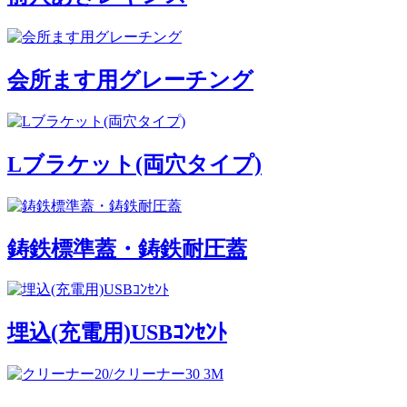
会所ます用グレーチング
Lブラケット(両穴タイプ)
鋳鉄標準蓋・鋳鉄耐圧蓋
埋込(充電用)USBｺﾝｾﾝﾄ