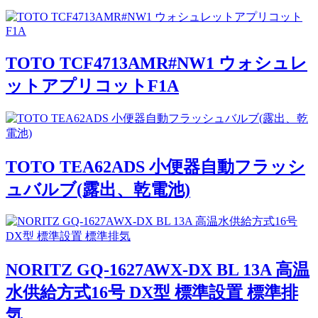
TOTO TCF4713AMR#NW1 ウォシュレ
ットアプリコットF1A
TOTO TEA62ADS 小便器自動フラッシ
ュバルブ(露出、乾電池)
NORITZ GQ-1627AWX-DX BL 13A 高温
水供給方式16号 DX型 標準設置 標準排
気