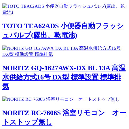
TOTO TEA62ADS 小便器自動フラッシ
ュバルブ(露出、乾電池)
NORITZ GQ-1627AWX-DX BL 13A 高温
水供給方式16号 DX型 標準設置 標準排
気
NORITZ RC-7606S 浴室リモコン オー
トストップ無し