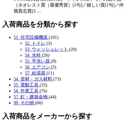
（ネオレスト賞（最優秀賞）[1句]／嬉しい賞[1句]／仲
畑貴志賞[3 …
入荷商品を分類から探す
51_住宅設備機器
(101)
52_トイレ
(3)
53_ウォッシュレット
(20)
54_水栓
(26)
55_手洗い器
(9)
56_エアコン
(5)
57_給湯器
(11)
54_管材・ガス材料
(73)
55_電動工具
(35)
56_作業工具
(76)
57_釘・建築金物
(44)
99_その他
(60)
入荷商品をメーカーから探す