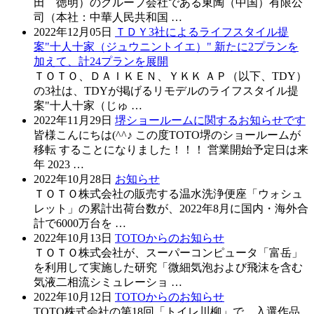
田 徳明）のグループ会社である東陶（中国）有限公
司（本社：中華人民共和国 …
2022年12月05日
ＴＤＹ3社によるライフスタイル提
案"十人十家（ジュウニントイエ）" 新たに2プランを
加えて、計24プランを展開
ＴＯＴＯ、ＤＡＩＫＥＮ、ＹＫＫ ＡＰ（以下、TDY）
の3社は、TDYが掲げるリモデルのライフスタイル提
案"十人十家（じゅ …
2022年11月29日
堺ショールームに関するお知らせです
皆様こんにちは(^^♪ この度TOTO堺のショールームが
移転 することになりました！！！ 営業開始予定日は来
年 2023 …
2022年10月28日
お知らせ
ＴＯＴＯ株式会社の販売する温水洗浄便座「ウォシュ
レット」の累計出荷台数が、2022年8月に国内・海外合
計で6000万台を …
2022年10月13日
TOTOからのお知らせ
ＴＯＴＯ株式会社が、スーパーコンピュータ「富岳」
を利用して実施した研究「微細気泡および飛沫を含む
気液二相流シミュレーショ …
2022年10月12日
TOTOからのお知らせ
TOTO株式会社の第18回「トイレ川柳」で、入選作品