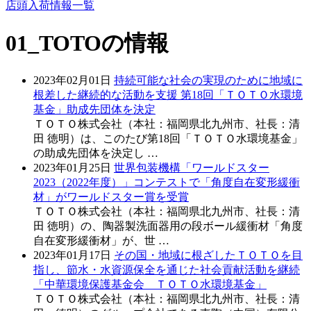
店頭入荷情報一覧
01_TOTO
の情報
2023年02月01日
持続可能な社会の実現のために地域に
根差した継続的な活動を支援 第18回「ＴＯＴＯ水環境
基金」助成先団体を決定
ＴＯＴＯ株式会社（本社：福岡県北九州市、社長：清
田 徳明）は、このたび第18回「ＴＯＴＯ水環境基金」
の助成先団体を決定し …
2023年01月25日
世界包装機構「ワールドスター
2023（2022年度）」コンテストで「角度自在変形緩衝
材」がワールドスター賞を受賞
ＴＯＴＯ株式会社（本社：福岡県北九州市、社長：清
田 徳明）の、陶器製洗面器用の段ボール緩衝材「角度
自在変形緩衝材」が、世 …
2023年01月17日
その国・地域に根ざしたＴＯＴＯを目
指し、節水・水資源保全を通じた社会貢献活動を継続
「中華環境保護基金会 ＴＯＴＯ水環境基金」
ＴＯＴＯ株式会社（本社：福岡県北九州市、社長：清