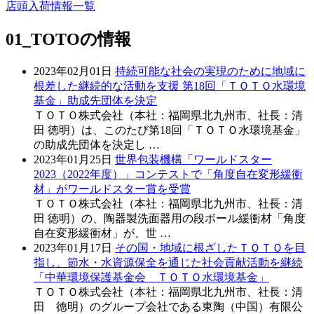
店頭入荷情報一覧
01_TOTO
の情報
2023年02月01日
持続可能な社会の実現のために地域に
根差した継続的な活動を支援 第18回「ＴＯＴＯ水環境
基金」助成先団体を決定
ＴＯＴＯ株式会社（本社：福岡県北九州市、社長：清
田 徳明）は、このたび第18回「ＴＯＴＯ水環境基金」
の助成先団体を決定し …
2023年01月25日
世界包装機構「ワールドスター
2023（2022年度）」コンテストで「角度自在変形緩衝
材」がワールドスター賞を受賞
ＴＯＴＯ株式会社（本社：福岡県北九州市、社長：清
田 徳明）の、陶器製洗面器用の段ボール緩衝材「角度
自在変形緩衝材」が、世 …
2023年01月17日
その国・地域に根ざしたＴＯＴＯを目
指し、節水・水資源保全を通じた社会貢献活動を継続
「中華環境保護基金会 ＴＯＴＯ水環境基金」
ＴＯＴＯ株式会社（本社：福岡県北九州市、社長：清
田 徳明）のグループ会社である東陶（中国）有限公