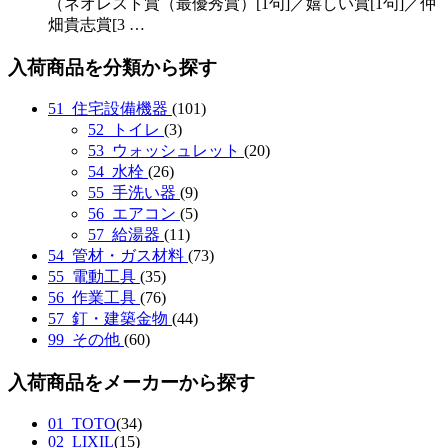
（ネオレスト賞（最優秀賞）[1句]／嬉しい賞[1句]／仲
畑貴志賞[3 …
入荷商品を分類から探す
51_住宅設備機器
(101)
52_トイレ
(3)
53_ウォッシュレット
(20)
54_水栓
(26)
55_手洗い器
(9)
56_エアコン
(5)
57_給湯器
(11)
54_管材・ガス材料
(73)
55_電動工具
(35)
56_作業工具
(76)
57_釘・建築金物
(44)
99_その他
(60)
入荷商品をメーカーから探す
01_TOTO
(34)
02_LIXIL
(15)