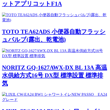
ットアプリコットF1A
TOTO TEA62ADS 小便器自動フラッシ
ュバルブ(露出、乾電池)
NORITZ GQ-1627AWX-DX BL 13A 高温
水供給方式16号 DX型 標準設置 標準排
気