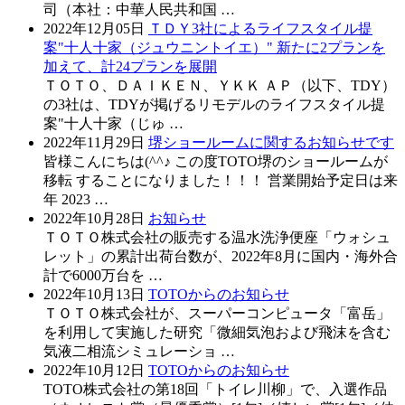
司（本社：中華人民共和国 …
2022年12月05日
ＴＤＹ3社によるライフスタイル提
案"十人十家（ジュウニントイエ）" 新たに2プランを
加えて、計24プランを展開
ＴＯＴＯ、ＤＡＩＫＥＮ、ＹＫＫ ＡＰ（以下、TDY）
の3社は、TDYが掲げるリモデルのライフスタイル提
案"十人十家（じゅ …
2022年11月29日
堺ショールームに関するお知らせです
皆様こんにちは(^^♪ この度TOTO堺のショールームが
移転 することになりました！！！ 営業開始予定日は来
年 2023 …
2022年10月28日
お知らせ
ＴＯＴＯ株式会社の販売する温水洗浄便座「ウォシュ
レット」の累計出荷台数が、2022年8月に国内・海外合
計で6000万台を …
2022年10月13日
TOTOからのお知らせ
ＴＯＴＯ株式会社が、スーパーコンピュータ「富岳」
を利用して実施した研究「微細気泡および飛沫を含む
気液二相流シミュレーショ …
2022年10月12日
TOTOからのお知らせ
TOTO株式会社の第18回「トイレ川柳」で、入選作品