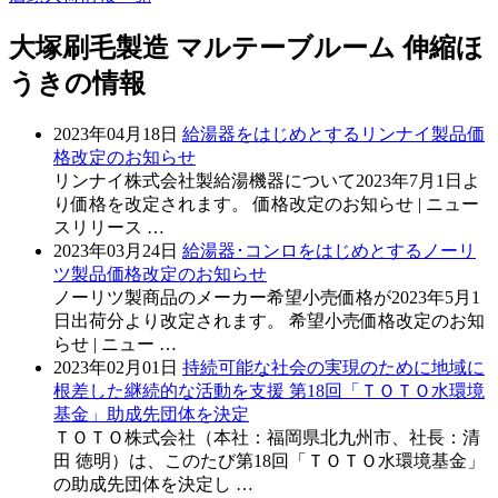
大塚刷毛製造 マルテーブルーム 伸縮ほ
うき
の情報
2023年04月18日
給湯器をはじめとするリンナイ製品価
格改定のお知らせ
リンナイ株式会社製給湯機器について2023年7月1日よ
り価格を改定されます。 価格改定のお知らせ | ニュー
スリリース …
2023年03月24日
給湯器･コンロをはじめとするノーリ
ツ製品価格改定のお知らせ
ノーリツ製商品のメーカー希望小売価格が2023年5月1
日出荷分より改定されます。 希望小売価格改定のお知
らせ | ニュー …
2023年02月01日
持続可能な社会の実現のために地域に
根差した継続的な活動を支援 第18回「ＴＯＴＯ水環境
基金」助成先団体を決定
ＴＯＴＯ株式会社（本社：福岡県北九州市、社長：清
田 徳明）は、このたび第18回「ＴＯＴＯ水環境基金」
の助成先団体を決定し …