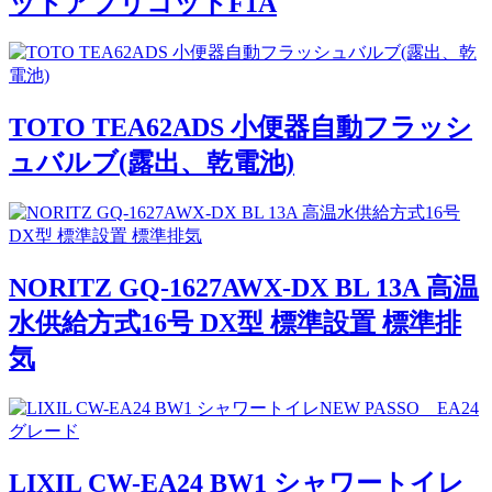
ットアプリコットF1A
TOTO TEA62ADS 小便器自動フラッシ
ュバルブ(露出、乾電池)
NORITZ GQ-1627AWX-DX BL 13A 高温
水供給方式16号 DX型 標準設置 標準排
気
LIXIL CW-EA24 BW1 シャワートイレ