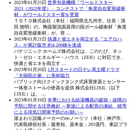
2023年01月25日
世界包装機構「ワールドスター
2023（2022年度）」コンテストで「角度自在変形緩衝
材」がワールドスター賞を受賞
ＴＯＴＯ株式会社（本社：福岡県北九州市、社長：清
田 徳明）の、陶器製洗面器用の段ボール緩衝材「角度
自在変形緩衝材」が、世 …
2023年01月21日
快適と省エネを両立する『エアロハ
ス』が累計販売 約4,200棟を達成
パナソニック ホームズ株式会社は、このたび、ネッ
ト・ゼロ・エネルギー・ハウス（ZEH）に対応でき、
快適と省エネを両立す …
2023年01月20日
1月スタートの日テレ系土曜ドラマ
「大病院占拠」に美術協力
パブリック向けクイックタンク式床置便器とセンサー
一体形ストール小便器を提供 株式会社LIXIL（以下
LIXIL）は、 …
2023年01月19日
冬季における給湯機器の破損・故障の
予防に関する注意喚起 ～寒波による配管の凍結、積雪
による排気口閉塞予防のお願い～
湯まわり設備メーカーの㈱ノーリツ（本社：神戸市、
代表取締役社長：腹巻知、資本金：201億円、東証プラ