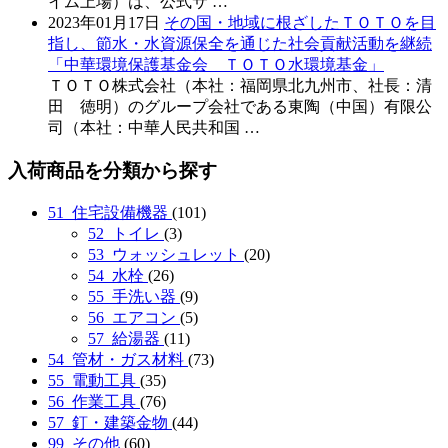
イム上場）は、公式サ …
2023年01月17日
その国・地域に根ざしたＴＯＴＯを目
指し、節水・水資源保全を通じた社会貢献活動を継続
「中華環境保護基金会 ＴＯＴＯ水環境基金」
ＴＯＴＯ株式会社（本社：福岡県北九州市、社長：清
田 徳明）のグループ会社である東陶（中国）有限公
司（本社：中華人民共和国 …
入荷商品を分類から探す
51_住宅設備機器
(101)
52_トイレ
(3)
53_ウォッシュレット
(20)
54_水栓
(26)
55_手洗い器
(9)
56_エアコン
(5)
57_給湯器
(11)
54_管材・ガス材料
(73)
55_電動工具
(35)
56_作業工具
(76)
57_釘・建築金物
(44)
99_その他
(60)