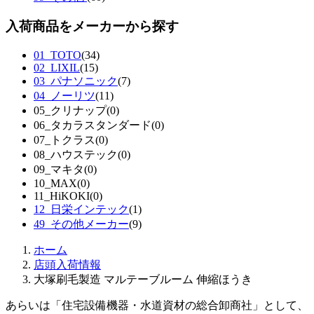
入荷商品をメーカーから探す
01_TOTO
(34)
02_LIXIL
(15)
03_パナソニック
(7)
04_ノーリツ
(11)
05_クリナップ
(0)
06_タカラスタンダード
(0)
07_トクラス
(0)
08_ハウステック
(0)
09_マキタ
(0)
10_MAX
(0)
11_HiKOKI
(0)
12_日栄インテック
(1)
49_その他メーカー
(9)
ホーム
店頭入荷情報
大塚刷毛製造 マルテーブルーム 伸縮ほうき
あらいは「住宅設備機器・水道資材の総合卸商社」として、