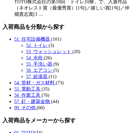
TOTO株式会社の第18回「トイレ川柳」で、入選作品
（ネオレスト賞（最優秀賞）[1句]／嬉しい賞[1句]／仲
畑貴志賞[3 …
入荷商品を分類から探す
51_住宅設備機器
(101)
52_トイレ
(3)
53_ウォッシュレット
(20)
54_水栓
(26)
55_手洗い器
(9)
56_エアコン
(5)
57_給湯器
(11)
54_管材・ガス材料
(73)
55_電動工具
(35)
56_作業工具
(76)
57_釘・建築金物
(44)
99_その他
(60)
入荷商品をメーカーから探す
01_TOTO
(34)