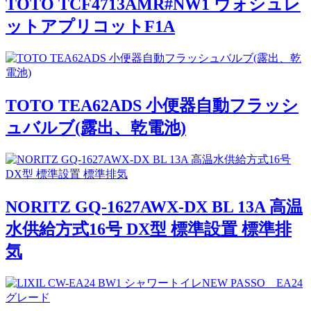
TOTO TCF4713AMR#NW1 ウォシュレ
ットアプリコットF1A
TOTO TEA62ADS 小便器自動フラッシ
ュバルブ(露出、乾電池)
NORITZ GQ-1627AWX-DX BL 13A 高温
水供給方式16号 DX型 標準設置 標準排
気