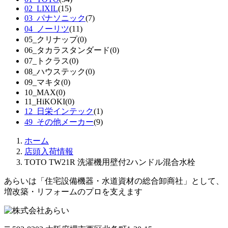
02_LIXIL
(15)
03_パナソニック
(7)
04_ノーリツ
(11)
05_クリナップ
(0)
06_タカラスタンダード
(0)
07_トクラス
(0)
08_ハウステック
(0)
09_マキタ
(0)
10_MAX
(0)
11_HiKOKI
(0)
12_日栄インテック
(1)
49_その他メーカー
(9)
ホーム
店頭入荷情報
TOTO TW21R 洗濯機用壁付2ハンドル混合水栓
あらいは「住宅設備機器・水道資材の総合卸商社」として、
増改築・リフォームのプロを支えます