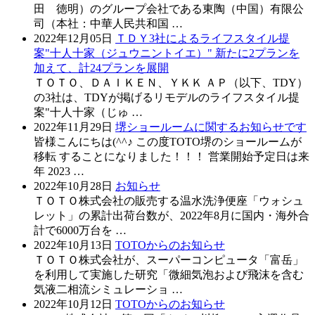
田 徳明）のグループ会社である東陶（中国）有限公
司（本社：中華人民共和国 …
2022年12月05日
ＴＤＹ3社によるライフスタイル提
案"十人十家（ジュウニントイエ）" 新たに2プランを
加えて、計24プランを展開
ＴＯＴＯ、ＤＡＩＫＥＮ、ＹＫＫ ＡＰ（以下、TDY）
の3社は、TDYが掲げるリモデルのライフスタイル提
案"十人十家（じゅ …
2022年11月29日
堺ショールームに関するお知らせです
皆様こんにちは(^^♪ この度TOTO堺のショールームが
移転 することになりました！！！ 営業開始予定日は来
年 2023 …
2022年10月28日
お知らせ
ＴＯＴＯ株式会社の販売する温水洗浄便座「ウォシュ
レット」の累計出荷台数が、2022年8月に国内・海外合
計で6000万台を …
2022年10月13日
TOTOからのお知らせ
ＴＯＴＯ株式会社が、スーパーコンピュータ「富岳」
を利用して実施した研究「微細気泡および飛沫を含む
気液二相流シミュレーショ …
2022年10月12日
TOTOからのお知らせ