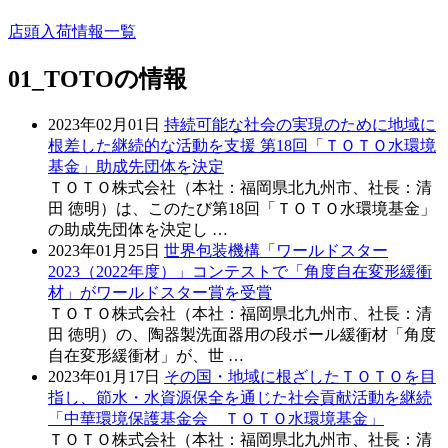
店頭入荷情報一覧
01_TOTO
の情報
2023年02月01日
持続可能な社会の実現のために地域に
根差した継続的な活動を支援 第18回「ＴＯＴＯ水環境
基金」助成先団体を決定
ＴＯＴＯ株式会社（本社：福岡県北九州市、社長：清
田 徳明）は、このたび第18回「ＴＯＴＯ水環境基金」
の助成先団体を決定し …
2023年01月25日
世界包装機構「ワールドスター
2023（2022年度）」コンテストで「角度自在変形緩衝
材」がワールドスター賞を受賞
ＴＯＴＯ株式会社（本社：福岡県北九州市、社長：清
田 徳明）の、陶器製洗面器用の段ボール緩衝材「角度
自在変形緩衝材」が、世 …
2023年01月17日
その国・地域に根ざしたＴＯＴＯを目
指し、節水・水資源保全を通じた社会貢献活動を継続
「中華環境保護基金会 ＴＯＴＯ水環境基金」
ＴＯＴＯ株式会社（本社：福岡県北九州市、社長：清