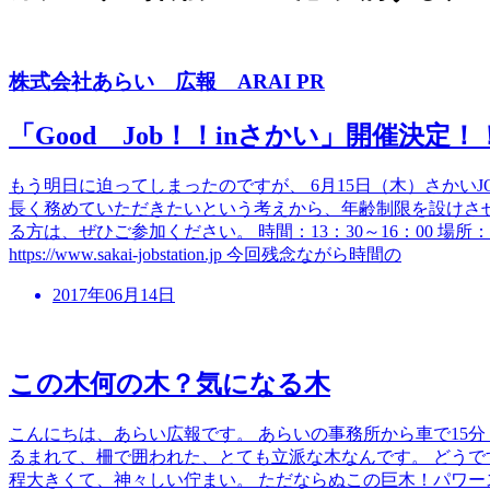
株式会社あらい 広報
ARAI PR
「Good Job！！inさかい」開催決定！
もう明日に迫ってしまったのですが、 6月15日（木）さかい
長く務めていただきたいという考えから、年齢制限を設けさせ
る方は、ぜひご参加ください。 時間：13：30～16：00 
https://www.sakai-jobstation.jp 今回残念ながら時間の
2017年06月14日
この木何の木？気になる木
こんにちは、あらい広報です。 あらいの事務所から車で15
るまれて、柵で囲われた、とても立派な木なんです。 どうで
程大きくて、神々しい佇まい。 ただならぬこの巨木！パワー