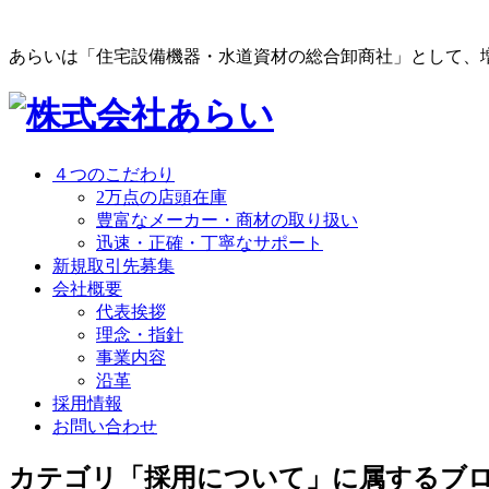
あらいは「住宅設備機器・水道資材の総合卸商社」として、
４つのこだわり
2万点の店頭在庫
豊富なメーカー・商材の取り扱い
迅速・正確・丁寧なサポート
新規取引先募集
会社概要
代表挨拶
理念・指針
事業内容
沿革
採用情報
お問い合わせ
カテゴリ「採用について」に属するブ