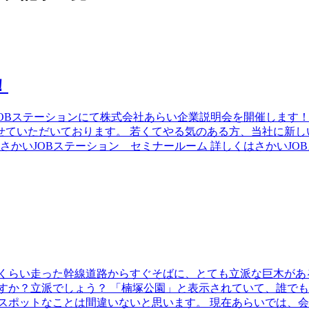
！
JOBステーションにて株式会社あらい企業説明会を開催します
ていただいております。 若くてやる気のある方、当社に新し
場所：さかいJOBステーション セミナールーム 詳しくはさかい
分くらい走った幹線道路からすぐそばに、とても立派な巨木があ
すか？立派でしょう？ 「楠塚公園」と表示されていて、誰で
スポットなことは間違いないと思います。 現在あらいでは、