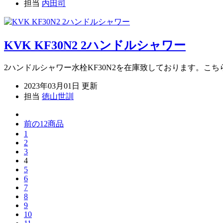
担当
内田司
KVK KF30N2 2ハンドルシャワー
2ハンドルシャワー水栓KF30N2を在庫致しております。こち
2023年03月01日 更新
担当
徳山世訓
前の12商品
1
2
3
4
5
6
7
8
9
10