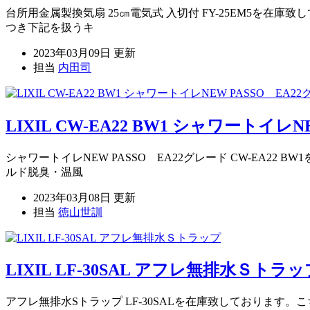
台所用金属製換気扇 25㎝電気式 入切付 FY-25EM5を
つき下記を扱うキ
2023年03月09日 更新
担当
内田司
LIXIL CW-EA22 BW1 シャワートイレ
シャワートイレNEW PASSO EA22グレード CW-E
ルド脱臭・温風
2023年03月08日 更新
担当
徳山世訓
LIXIL LF-30SAL アフレ無排水Ｓトラッ
アフレ無排水Sトラップ LF-30SALを在庫致しておりま