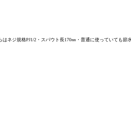
らはネジ規格PJ1/2・スパウト長170㎜・普通に使っていて