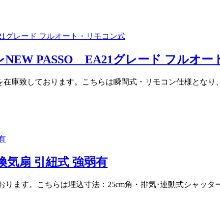
ートイレNEW PASSO EA21グレード フル
A21 BW1を在庫致しております。こちらは瞬間式・リモコン仕様
所用換気扇 引紐式 強弱有
致しております。こちらは埋込寸法：25cm角・排気･連動式シ