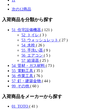
11
次の12商品
入荷商品を分類から探す
51_住宅設備機器
( 121 )
52_トイレ
( 3 )
53_ウォッシュレット
( 27 )
54_水栓
( 26 )
55_手洗い器
( 9 )
56_エアコン
( 5 )
57_給湯器
( 25 )
54_管材・ガス材料
( 73 )
55_電動工具
( 35 )
56_作業工具
( 76 )
57_釘・建築金物
( 44 )
99_その他
( 60 )
入荷商品をメーカーから探す
01_TOTO
( 41 )