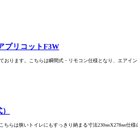
ットアプリコットF3W
在庫致しております。こちらは瞬間式・リモコン仕様となり、エア
式）
す。こちらは狭いトイレにもすっきり納まる寸法230㎜X278㎜