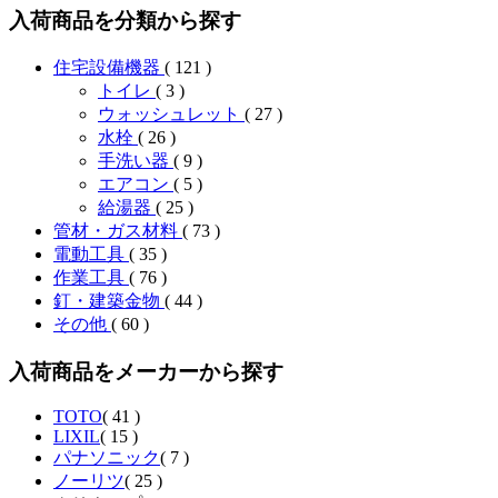
入荷商品を分類から探す
住宅設備機器
( 121 )
トイレ
( 3 )
ウォッシュレット
( 27 )
水栓
( 26 )
手洗い器
( 9 )
エアコン
( 5 )
給湯器
( 25 )
管材・ガス材料
( 73 )
電動工具
( 35 )
作業工具
( 76 )
釘・建築金物
( 44 )
その他
( 60 )
入荷商品をメーカーから探す
TOTO
( 41 )
LIXIL
( 15 )
パナソニック
( 7 )
ノーリツ
( 25 )