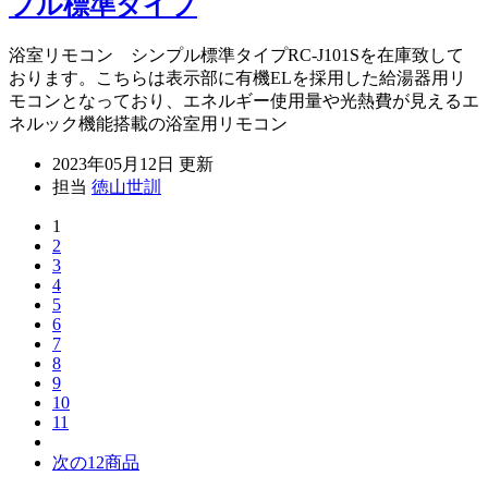
プル標準タイプ
浴室リモコン シンプル標準タイプRC-J101Sを在庫致して
おります。こちらは表示部に有機ELを採用した給湯器用リ
モコンとなっており、エネルギー使用量や光熱費が見えるエ
ネルック機能搭載の浴室用リモコン
2023年05月12日 更新
担当
徳山世訓
1
2
3
4
5
6
7
8
9
10
11
次の12商品