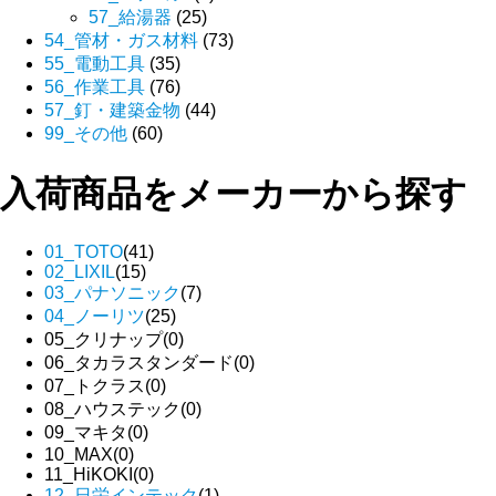
57_給湯器
(25)
54_管材・ガス材料
(73)
55_電動工具
(35)
56_作業工具
(76)
57_釘・建築金物
(44)
99_その他
(60)
入荷商品をメーカーから探す
01_TOTO
(41)
02_LIXIL
(15)
03_パナソニック
(7)
04_ノーリツ
(25)
05_クリナップ
(0)
06_タカラスタンダード
(0)
07_トクラス
(0)
08_ハウステック
(0)
09_マキタ
(0)
10_MAX
(0)
11_HiKOKI
(0)
12_日栄インテック
(1)