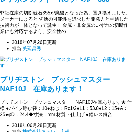
弊社在庫の切断砥石355が廃盤となった為、置き換えました。
メーカーによると 切断の可能性を追求した開発力と卓越した
技術力が一体となって誕生！ 金属・非金属のいずれの切断作
業にも対応するよう、安全性の
2018年07月26日更新
担当
美延昌秀
ブリヂストン プッシュマスター
NAF10J 在庫あります！
ブリヂストン プッシュマスター NAF10J在庫あります★ 仕
様 ●パイプ呼び径：10●ねじ：Rc1/2●L1：53.8●L2：15●A：
25●φD：24.4◆寸法：mm 材質・仕上げ ●鉛レス銅合
2018年06月28日更新
担当
株式会社あらい 広報