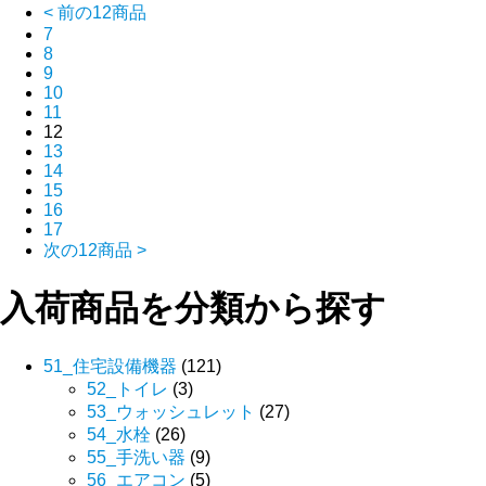
< 前の12商品
7
8
9
10
11
12
13
14
15
16
17
次の12商品 >
入荷商品を分類から探す
51_住宅設備機器
(121)
52_トイレ
(3)
53_ウォッシュレット
(27)
54_水栓
(26)
55_手洗い器
(9)
56_エアコン
(5)