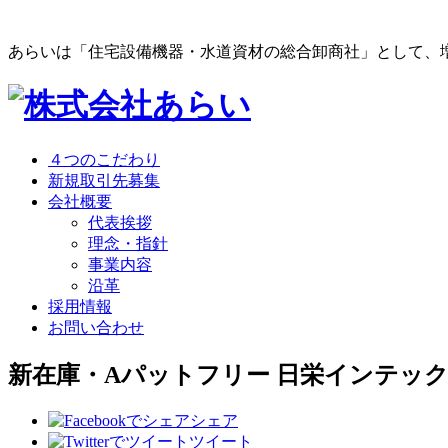
あらいは「住宅設備機器・水道資材の総合卸商社」として、
４つのこだわり
新規取引先募集
会社概要
代表挨拶
理念・指針
事業内容
沿革
採用情報
お問い合わせ
新在庫・Aパットフリー 日栄インテッ
シェア
ツイート