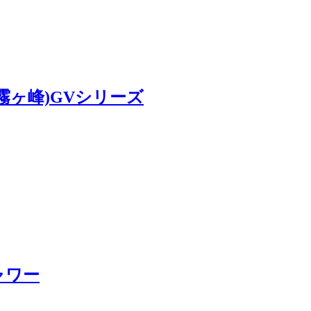
ン(霧ヶ峰)GVシリーズ
ャワー