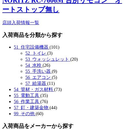
NORITZ RC-7606M 台所リモコン オ
ートストップ無し
店頭入荷情報一覧
入荷商品を分類から探す
51_住宅設備機器
(101)
52_トイレ
(3)
53_ウォッシュレット
(20)
54_水栓
(26)
55_手洗い器
(9)
56_エアコン
(5)
57_給湯器
(11)
54_管材・ガス材料
(73)
55_電動工具
(35)
56_作業工具
(76)
57_釘・建築金物
(44)
99_その他
(60)
入荷商品をメーカーから探す