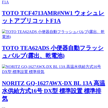
TOTO TCF4713AMR#NW1 ウォシュレ
ットアプリコットF1A
TOTO TEA62ADS 小便器自動フラッシ
ュバルブ(露出、乾電池)
NORITZ GQ-1627AWX-DX BL 13A 高温
水供給方式16号 DX型 標準設置 標準排
気