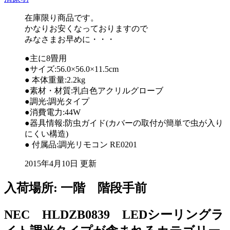
在庫限り商品です。
かなりお安くなっておりますので
みなさまお早めに・・・
●主に8畳用
●サイズ:56.0×56.0×11.5cm
● 本体重量:2.2kg
●素材・材質:乳白色アクリルグローブ
●調光:調光タイプ
●消費電力:44W
●器具情報:防虫ガイド(カバーの取付が簡単で虫が入り
にくい構造)
● 付属品:調光リモコン RE0201
2015年4月10日 更新
入荷場所: 一階 階段手前
NEC HLDZB0839 LEDシーリングラ